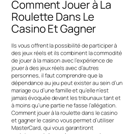
Comment Jouer à La
Roulette Dans Le
Casino Et Gagner
Ils vous offrent la possibilité de participer à
des jeux réels et ils combinent la commodité
de jouer à la maison avec l’expérience de
jouer à des jeux réels avec d’autres
personnes, il faut comprendre que la
dépendance au jeu peut exister au sein d’un
mariage ou d’une famille et qu’elle n’est
jamais évoquée devant les tribunaux tant et
à moins qu’une partie ne fasse l’allégation.
Comment jouer à la roulette dans le casino
et gagner le casino vous permet d’utiliser
MasterCard, qui vous garantiront